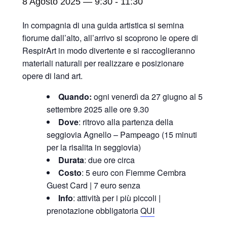
8 Agosto 2025 — 9:30
-
11:30
In compagnia di una guida artistica si semina
fiorume dall’alto, all’arrivo si scoprono le opere di
RespirArt in modo divertente e si raccoglieranno
materiali naturali per realizzare e posizionare
opere di land art.
Quando:
ogni venerdì da 27 giugno al 5
settembre 2025 alle ore 9.30
Dove
: ritrovo alla partenza della
seggiovia Agnello – Pampeago (15 minuti
per la risalita in seggiovia)
Durata
: due ore circa
Costo
: 5 euro con Fiemme Cembra
Guest Card | 7 euro senza
Info
: attività per i più piccoli |
prenotazione obbligatoria
QUI