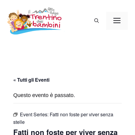
Vai
al
Men
contenuto
« Tutti gli Eventi
Questo evento è passato.
Event Series:
Fatti non foste per viver senza
stelle
Fatti non foste per viver senza