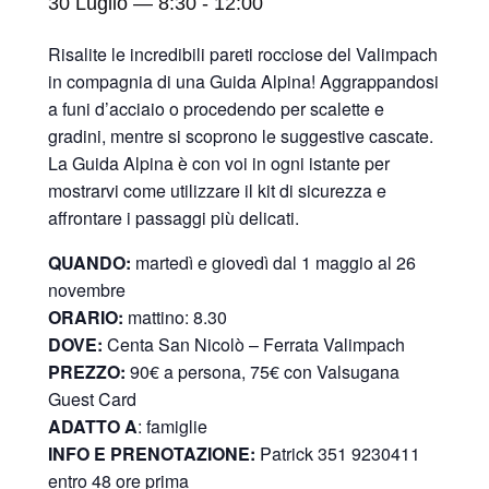
30 Luglio — 8:30
-
12:00
Risalite le incredibili pareti rocciose del Valimpach
in compagnia di una Guida Alpina! Aggrappandosi
a funi d’acciaio o procedendo per scalette e
gradini, mentre si scoprono le suggestive cascate.
La Guida Alpina è con voi in ogni istante per
mostrarvi come utilizzare il kit di sicurezza e
affrontare i passaggi più delicati.
QUANDO:
martedì e giovedì dal 1 maggio al 26
novembre
ORARIO:
mattino: 8.30
DOVE:
Centa San Nicolò –
Ferrata Valimpach
PREZZO:
90€ a persona, 75€ con Valsugana
Guest Card
ADATTO A
: famiglie
INFO E PRENOTAZIONE:
Patrick 351 9230411
entro 48 ore prima