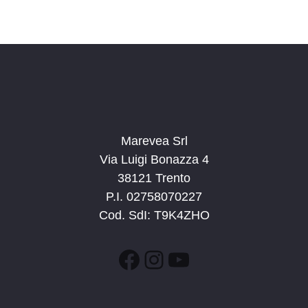
Marevea Srl
Via Luigi Bonazza 4
38121 Trento
P.I. 02758070227
Cod. SdI: T9K4ZHO
Facebook
Instagram
YouTube