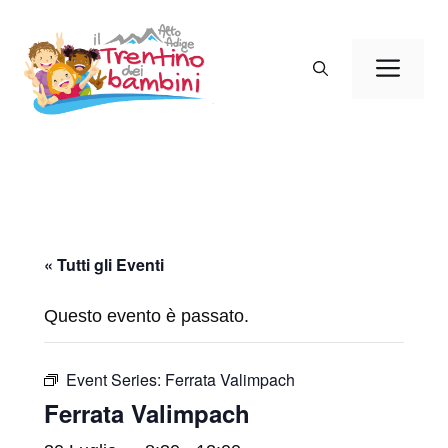
Vai
al
Men
contenuto
« Tutti gli Eventi
Questo evento è passato.
Event Series:
Ferrata Valimpach
Ferrata Valimpach