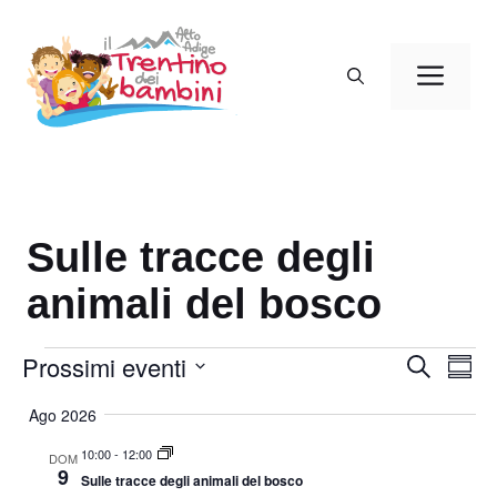
Vai
al
Men
contenuto
Sulle tracce degli
animali del bosco
Eventi
Prossimi eventi
E
E
C
S
e
v
v
o
S
r
Ago 2026
m
e
e
c
e
m
a
n
n
10:00
-
12:00
a
l
DOM
9
t
r
Sulle tracce degli animali del bosco
t
e
i