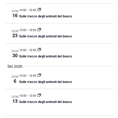
o
o
i
c
V
10:00
-
12:00
DOM
t
R
i
16
Sulle tracce degli animali del bosco
d
i
s
a
c
t
10:00
-
12:00
DOM
t
e
e
23
Sulle tracce degli animali del bosco
e
N
r
a
.
c
10:00
-
12:00
DOM
v
30
Sulle tracce degli animali del bosco
a
i
e
Set 2026
g
v
a
10:00
-
12:00
DOM
i
6
z
Sulle tracce degli animali del bosco
s
i
t
o
10:00
-
12:00
DOM
n
13
e
Sulle tracce degli animali del bosco
e
N
a