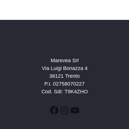
Marevea Srl
Via Luigi Bonazza 4
38121 Trento
P.I. 02758070227
Cod. SdI: T9K4ZHO
Facebook
Instagram
YouTube