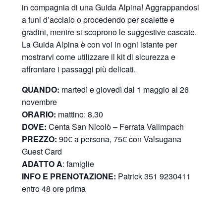
in compagnia di una Guida Alpina! Aggrappandosi
a funi d’acciaio o procedendo per scalette e
gradini, mentre si scoprono le suggestive cascate.
La Guida Alpina è con voi in ogni istante per
mostrarvi come utilizzare il kit di sicurezza e
affrontare i passaggi più delicati.
QUANDO:
martedì e giovedì dal 1 maggio al 26
novembre
ORARIO:
mattino: 8.30
DOVE:
Centa San Nicolò –
Ferrata Valimpach
PREZZO:
90€ a persona, 75€ con Valsugana
Guest Card
ADATTO A
: famiglie
INFO E PRENOTAZIONE:
Patrick 351 9230411
entro 48 ore prima