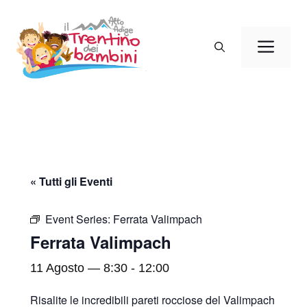
Vai
al
Men
contenuto
« Tutti gli Eventi
Event Series:
Ferrata Valimpach
Ferrata Valimpach
11 Agosto — 8:30
-
12:00
Risalite le incredibili pareti rocciose del Valimpach