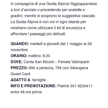
in compagnia di una Guida Alpina! Aggrappandosi
a funi d’acciaio o procedendo per scalette e
gradini, mentre si scoprono le suggestive cascate.
La Guida Alpina è con voi in ogni istante per
mostrarvi come utilizzare il kit di sicurezza e
affrontare i passaggi più delicati.
QUANDO:
martedì e giovedì dal 1 maggio al 26
novembre
ORARIO:
mattino: 8.30
DOVE:
Centa San Nicolò –
Ferrata Valimpach
PREZZO:
90€ a persona, 75€ con Valsugana
Guest Card
ADATTO A
: famiglie
INFO E PRENOTAZIONE:
Patrick 351 9230411
entro 48 ore prima