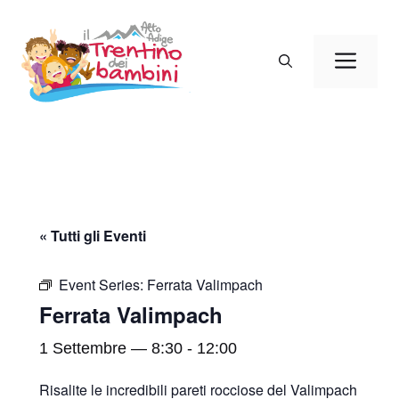
Vai
al
Men
contenuto
« Tutti gli Eventi
Event Series:
Ferrata Valimpach
Ferrata Valimpach
1 Settembre — 8:30
-
12:00
Risalite le incredibili pareti rocciose del Valimpach