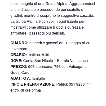
in compagnia di una Guida Alpina! Aggrappandosi
a funi d’acciaio o procedendo per scalette e
gradini, mentre si scoprono le suggestive cascate.
La Guida Alpina è con voi in ogni istante per
mostrarvi come utilizzare il kit di sicurezza e
affrontare i passaggi più delicati.
QUANDO:
martedì e giovedì dal 1 maggio al 26
novembre
ORARIO:
mattino: 8.30
DOVE:
Centa San Nicolò –
Ferrata Valimpach
PREZZO:
90€ a persona, 75€ con Valsugana
Guest Card
ADATTO A
: famiglie
INFO E PRENOTAZIONE:
Patrick 351 9230411
entro 48 ore prima