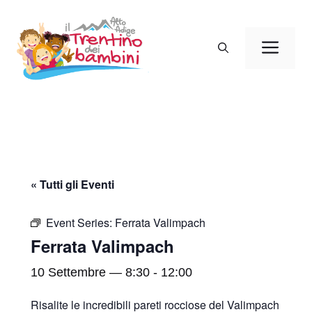
Vai
al
Men
contenuto
« Tutti gli Eventi
Event Series:
Ferrata Valimpach
Ferrata Valimpach
10 Settembre — 8:30
-
12:00
Risalite le incredibili pareti rocciose del Valimpach