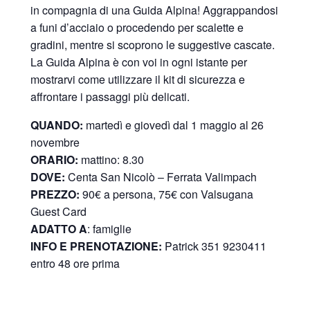
in compagnia di una Guida Alpina! Aggrappandosi
a funi d’acciaio o procedendo per scalette e
gradini, mentre si scoprono le suggestive cascate.
La Guida Alpina è con voi in ogni istante per
mostrarvi come utilizzare il kit di sicurezza e
affrontare i passaggi più delicati.
QUANDO:
martedì e giovedì dal 1 maggio al 26
novembre
ORARIO:
mattino: 8.30
DOVE:
Centa San Nicolò –
Ferrata Valimpach
PREZZO:
90€ a persona, 75€ con Valsugana
Guest Card
ADATTO A
: famiglie
INFO E PRENOTAZIONE:
Patrick 351 9230411
entro 48 ore prima