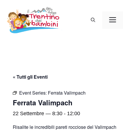
Vai
al
Men
contenuto
« Tutti gli Eventi
Event Series:
Ferrata Valimpach
Ferrata Valimpach
22 Settembre — 8:30
-
12:00
Risalite le incredibili pareti rocciose del Valimpach