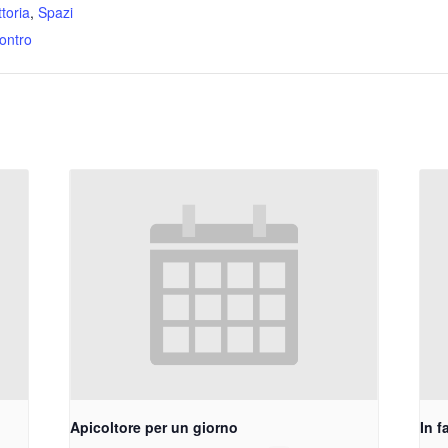
ttoria
,
Spazi
contro
Apicoltore per un giorno
In f