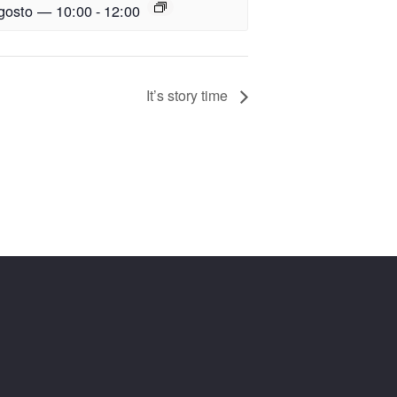
gosto — 10:00
-
12:00
It’s story time