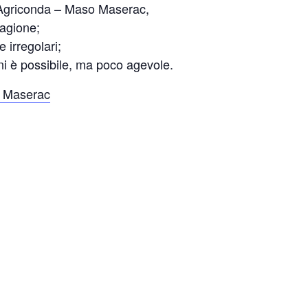
ola Agriconda – Maso Maserac,
tagione;
 irregolari;
gini è possibile, ma poco agevole.
o Maserac