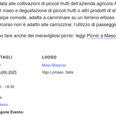
idata alle coltivazioni di piccoli frutti dell’azienda agric
 maso e degustazione di piccoli frutti o altri prodotti di s
scarpe comode, adatte a camminare su un terreno erboso e
percorso non è adatto alle carrozzine; l’utilizzo di passeg
fare anche dei meravigliosi picnic: leggi
Picnic a Mas
TAGLI
LUOGO
:
Maso Maserac
uglio 2025
Vigo Lomaso
,
Italia
0 - 18:30
e:
tiamo
gorie Evento: