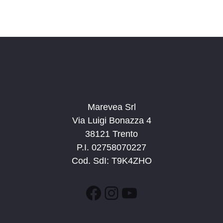
Marevea Srl
Via Luigi Bonazza 4
38121 Trento
P.I. 02758070227
Cod. SdI: T9K4ZHO
Facebook
Instagram
YouTube