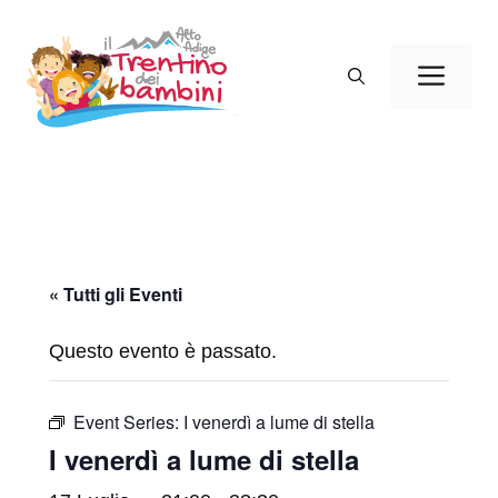
Vai
al
Men
contenuto
« Tutti gli Eventi
Questo evento è passato.
Event Series:
I venerdì a lume di stella
I venerdì a lume di stella