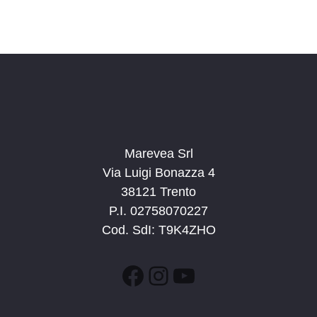
Marevea Srl
Via Luigi Bonazza 4
38121 Trento
P.I. 02758070227
Cod. SdI: T9K4ZHO
Facebook
Instagram
YouTube