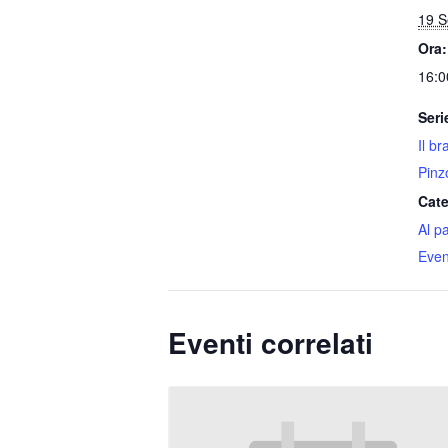
19 S
Ora:
16:0
Seri
Il b
Pinz
Cate
Al p
Event
Eventi correlati