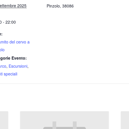
ettembre 2025
Pinzolo
,
38086
0 - 22:00
e:
ramito del cervo a
olo
gorie Evento:
arco
,
Escursioni
,
i speciali