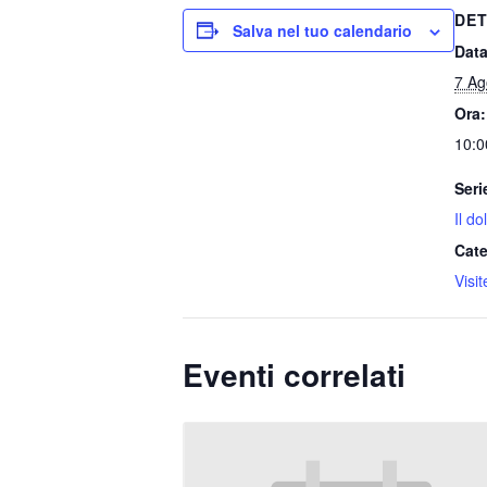
DET
Salva nel tuo calendario
Data
7 Ag
Ora:
10:0
Seri
Il d
Cate
Visi
Eventi correlati