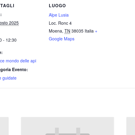
TAGLI
LUOGO
:
Alpe Lusia
osto 2025
Loc. Ronc 4
Moena
,
TN
38035
Italia
+
Google Maps
0 - 12:30
e:
olce mondo delle api
goria Evento:
te guidate