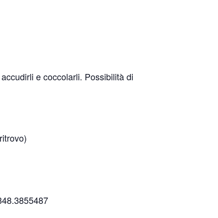
accudirli e coccolarli. Possibilità di
itrovo)
l 348.3855487