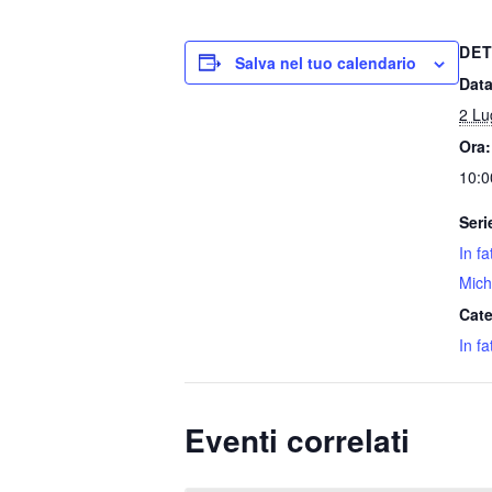
DET
Salva nel tuo calendario
Data
2 Lu
Ora:
10:0
Seri
In f
Mich
Cate
In fa
Eventi correlati