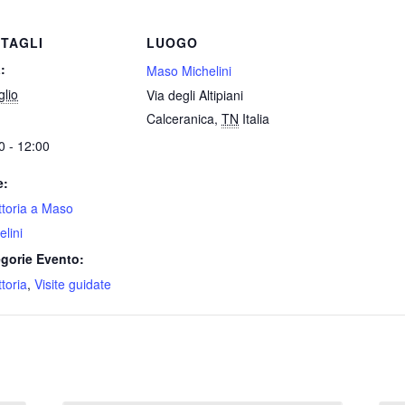
TAGLI
LUOGO
:
Maso Michelini
glio
Via degli Altipiani
Calceranica
,
TN
Italia
0 - 12:00
e:
attoria a Maso
elini
gorie Evento:
ttoria
,
Visite guidate