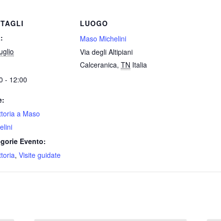
TAGLI
LUOGO
:
Maso Michelini
uglio
Via degli Altipiani
Calceranica
,
TN
Italia
0 - 12:00
e:
attoria a Maso
elini
gorie Evento:
ttoria
,
Visite guidate