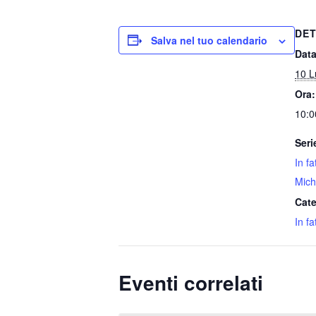
DET
Salva nel tuo calendario
Data
10 L
Ora:
10:0
Seri
In f
Mich
Cate
In fa
Eventi correlati