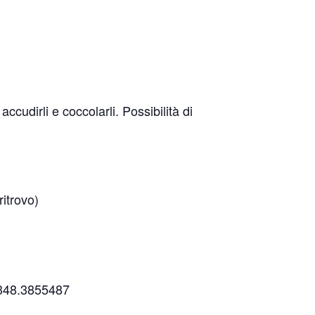
accudirli e coccolarli. Possibilità di
itrovo)
l 348.3855487