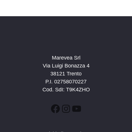
Marevea Srl
Via Luigi Bonazza 4
38121 Trento
P.I. 02758070227
Cod. SdI: T9K4ZHO
Facebook
Instagram
YouTube