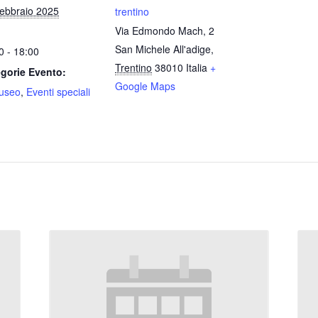
ebbraio 2025
trentino
Via Edmondo Mach, 2
San Michele All'adige
,
0 - 18:00
Trentino
38010
Italia
+
gorie Evento:
Google Maps
useo
,
Eventi speciali