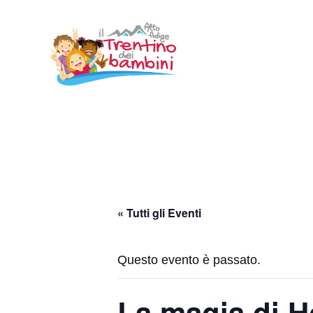
Vai
al
contenuto
« Tutti gli Eventi
Questo evento è passato.
La magia di 