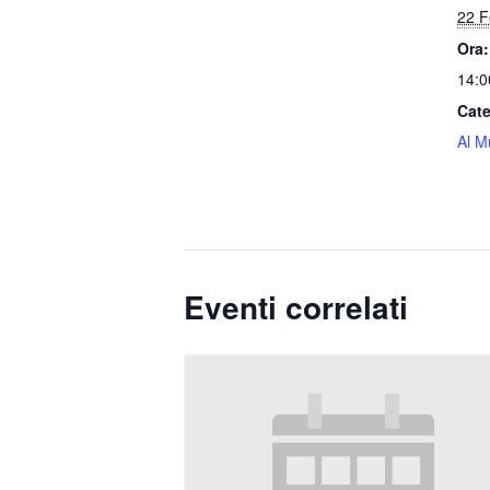
22 F
Ora:
14:0
Cate
Al M
Eventi correlati