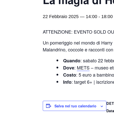
22 Febbraio 2025 — 14:00
-
18:00
ATTENZIONE: EVENTO SOLD OU
Un pomeriggio nel mondo di Harry Pot
Malandrino, coccole e racconti co
: sabato 22 febb
Quando
:
METS
– museo etn
Dove
: 5 euro a bambino
Costo
: target 6+ | iscrizio
Info
DET
Salva nel tuo calendario
Data