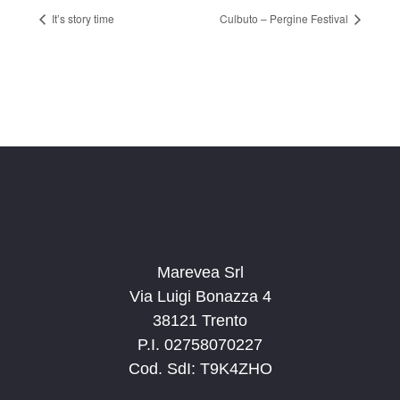
It’s story time
Culbuto – Pergine Festival
Marevea Srl
Via Luigi Bonazza 4
38121 Trento
P.I. 02758070227
Cod. SdI: T9K4ZHO