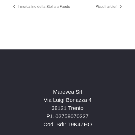
Il mercatino della Stella a Faedo
Piccoli arcieri
Marevea Srl
Via Luigi Bonazza 4
38121 Trento
P.I. 02758070227
Cod. SdI: T9K4ZHO