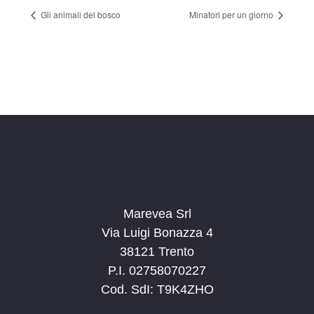
Gli animali del bosco
Minatori per un giorno
Marevea Srl
Via Luigi Bonazza 4
38121 Trento
P.I. 02758070227
Cod. SdI: T9K4ZHO