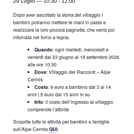
29 Luglio — 10:30
-
12:00
Dopo aver ascoltato la storia del villaggio i
bambini potranno mettere le mani in pasta e
realizzare la loro piccola pagnotta, che verrà poi
infornata nel forno a legna.
Quando
: ogni martedì, mercoledì e
venerdì dal 23 giugno al 18 settembre 2026
alle ore 10.30
Dove
: Villaggio dei Racconti – Alpe
Cermis
Costo
: 6 euro a bambino dai 3 ai 14
anni | 5 euro dai 15 anni in su
Info
: il costo dell’ingresso al villaggio
comprende l’attività
Scoprite tutte le attività per bambini e famiglie
sull’Alpe Cermis
QUI
.