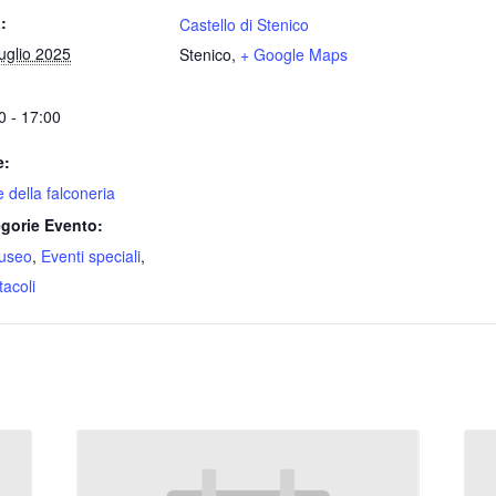
:
Castello di Stenico
uglio 2025
Stenico
,
+ Google Maps
0 - 17:00
e:
e della falconeria
gorie Evento:
useo
,
Eventi speciali
,
tacoli