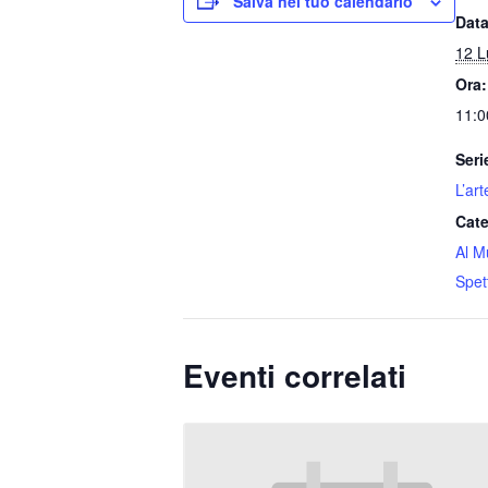
Salva nel tuo calendario
Data
12 L
Ora:
11:0
Seri
L’art
Cate
Al M
Spet
Eventi correlati