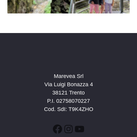
Marevea Srl
Via Luigi Bonazza 4
38121 Trento
P.I. 02758070227
Cod. SdI: T9K4ZHO
Facebook
Instagram
YouTube