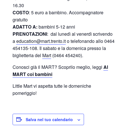
16.30
COSTO
: 5 euro a bambino. Accompagnatore
gratuito
ADATTO A:
bambini 5-12 anni
PRENOTAZIONI
:
dal lunedì al venerdì scrivendo
a
education@mart.trento.it
o telefonando allo 0464
454135-108. Il sabato e la domenica presso la
biglietteria del
Mart
(0464 454240).
Conosci già il MART? Scoprilo meglio, leggi
Al
MART coi bambini
Little Mart vi aspetta tutte le domeniche
pomeriggio!
Salva nel tuo calendario