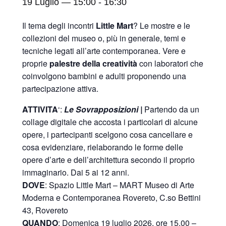
19 Luglio — 15:00
-
16:30
Il tema degli incontri
Little Mart
? Le mostre e le
collezioni del museo o, più in generale, temi e
tecniche legati all’arte contemporanea. Vere e
proprie
palestre della creatività
con laboratori che
coinvolgono bambini e adulti proponendo una
partecipazione attiva.
ATTIVITA
‘:
Le Sovrapposizioni |
Partendo da un
collage digitale che accosta i particolari di alcune
opere, i partecipanti scelgono cosa cancellare e
cosa evidenziare, rielaborando le forme delle
opere d’arte e dell’architettura secondo il proprio
immaginario. Dai 5 ai 12 anni.
DOVE
: Spazio Little Mart – MART Museo di Arte
Moderna e Contemporanea Rovereto, C.so Bettini
43, Rovereto
QUANDO
: Domenica 19 luglio 2026, ore 15.00 –