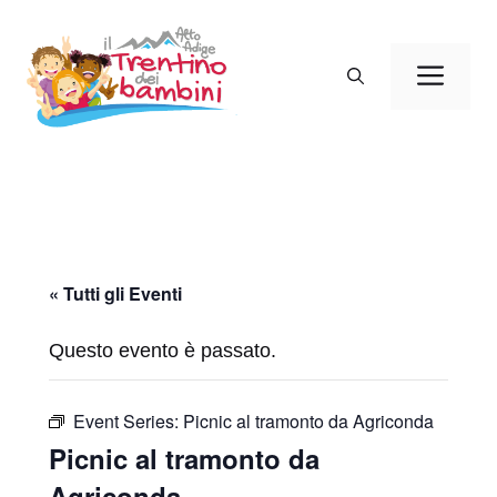
Vai
al
Men
contenuto
« Tutti gli Eventi
Questo evento è passato.
Event Series:
Picnic al tramonto da Agriconda
Picnic al tramonto da
Agriconda