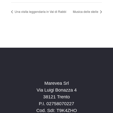
Una visita leggendaria in Val di Rabbi
Musica delle stelle
Marevea Srl
Via Luigi Bonazza 4
38121 Trento
P.I. 02758070227
Cod. SdI: T9K4ZHO