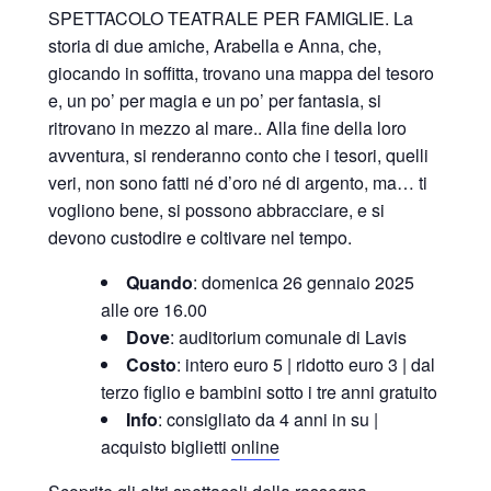
SPETTACOLO TEATRALE PER FAMIGLIE. La
storia di due amiche, Arabella e Anna, che,
giocando in soffitta, trovano una mappa del tesoro
e, un po’ per magia e un po’ per fantasia, si
ritrovano in mezzo al mare.. Alla fine della loro
avventura, si renderanno conto che i tesori, quelli
veri, non sono fatti né d’oro né di argento, ma… ti
vogliono bene, si possono abbracciare, e si
devono custodire e coltivare nel tempo.
Quando
: domenica 26 gennaio 2025
alle ore 16.00
Dove
: auditorium comunale di Lavis
Costo
: intero euro 5 | ridotto euro 3 | dal
terzo figlio e bambini sotto i tre anni gratuito
Info
: consigliato da 4 anni in su |
acquisto biglietti
online