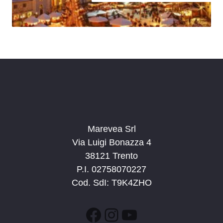
Marevea Srl
Via Luigi Bonazza 4
38121 Trento
P.I. 02758070227
Cod. SdI: T9K4ZHO
Facebook
Instagram
YouTube