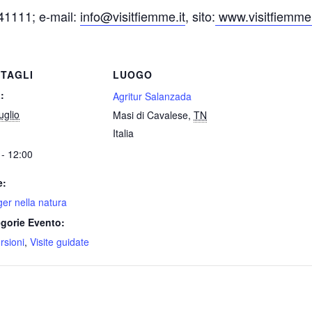
41111; e-
mail:
info@visitfiemme.it
, sito:
www.visitfiemme.
TAGLI
LUOGO
:
Agritur Salanzada
uglio
Masi di Cavalese
,
TN
Italia
 - 12:00
e:
er nella natura
gorie Evento:
rsioni
,
Visite guidate