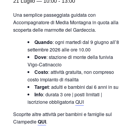
21 Luglio — 10:00
-
13:00
Una semplice passeggiata guidata con
Accompagnatore di Media Montagna in quota alla
scoperta delle marmotte del Gardeccia.
Quando
: ogni martedì dal 9 giugno all’8
settembre 2026 alle ore 10.00
Dove
: stazione di monte della funivia
Vigo-Catinaccio
Costo
: attività gratuita, non compreso
costo impianto di risalita
Target
: adulti e bambini dai 6 anni in su
Info
: durata 3 ore | posti limitati |
iscrizione obbligatoria
QUI
Scoprite altre attività per bambini e famiglie sul
Ciampedie
QUI
.