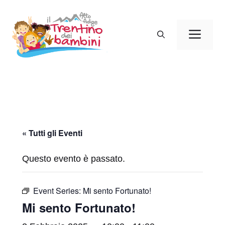
Vai
al
Men
contenuto
« Tutti gli Eventi
Questo evento è passato.
Event Series:
Mi sento Fortunato!
Mi sento Fortunato!