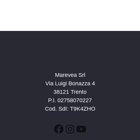
Marevea Srl
Via Luigi Bonazza 4
38121 Trento
P.I. 02758070227
Cod. SdI: T9K4ZHO
Facebook
Instagram
YouTube