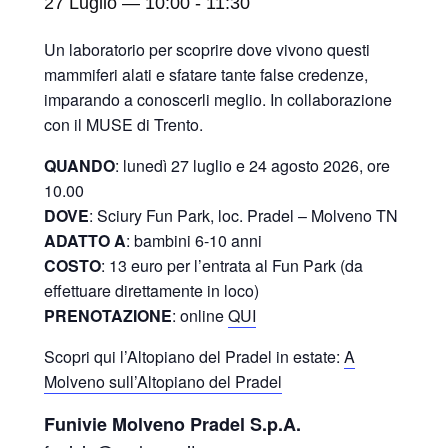
27 Luglio — 10:00
-
11:30
Un laboratorio per scoprire dove vivono questi
mammiferi alati e sfatare tante false credenze,
imparando a conoscerli meglio. In collaborazione
con il MUSE di Trento.
QUANDO
: lunedì 27 luglio e 24 agosto 2026, ore
10.00
DOVE
: Sciury Fun Park, loc. Pradel – Molveno TN
ADATTO A
: bambini 6-10 anni
COSTO
: 13 euro per l’entrata al Fun Park (da
effettuare direttamente in loco)
PRENOTAZIONE
: online
QUI
Scopri qui l’Altopiano del Pradel in estate:
A
Molveno sull’Altopiano del Pradel
Funivie Molveno Pradel S.p.A.