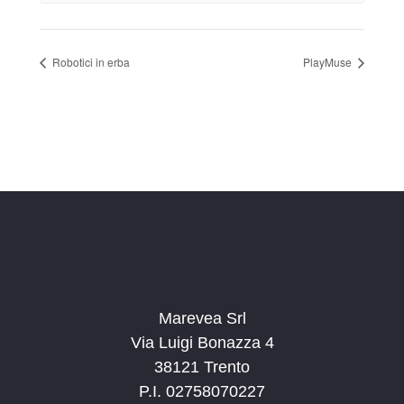
Robotici in erba
PlayMuse
Marevea Srl
Via Luigi Bonazza 4
38121 Trento
P.I. 02758070227