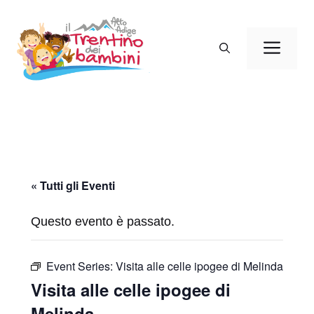
Vai
al
Men
contenuto
« Tutti gli Eventi
Questo evento è passato.
Event Series:
Visita alle celle ipogee di Melinda
Visita alle celle ipogee di
Melinda