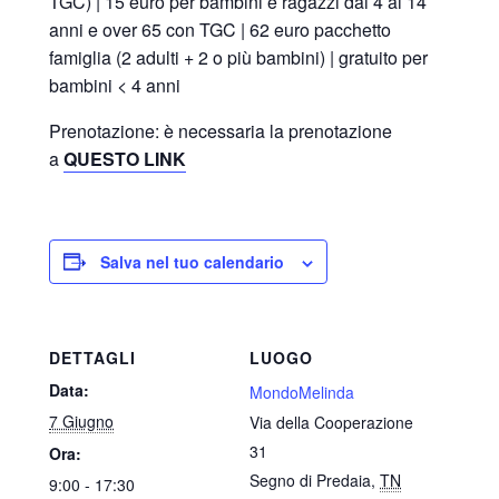
TGC) | 15 euro per bambini e ragazzi dai 4 ai 14
anni e over 65 con TGC | 62 euro pacchetto
famiglia (2 adulti + 2 o più bambini) | gratuito per
bambini < 4 anni
Prenotazione: è necessaria la prenotazione
a
QUESTO LINK
Salva nel tuo calendario
DETTAGLI
LUOGO
Data:
MondoMelinda
7 Giugno
Via della Cooperazione
31
Ora:
Segno di Predaia
,
TN
9:00 - 17:30