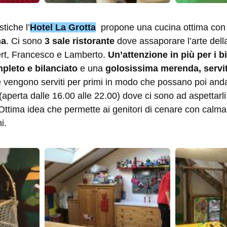
stiche l’
Hotel La Grotta
propone una cucina ottima co
na
. Ci sono
3 sale ristorante
dove assaporare l’arte della
ert, Francesco e Lamberto.
Un’attenzione in più per i 
pleto e bilanciato
e una
golosissima merenda, servita
vengono serviti per primi in modo che possano poi anda
(aperta dalle 16.00 alle 22.00) dove ci sono ad aspettarli
Ottima idea che permette ai genitori di cenare con calma
i.