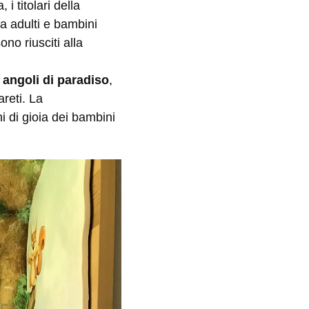
 i titolari della
ia adulti e bambini
no riusciti alla
 angoli di paradiso
,
pareti. La
i di gioia dei bambini
.