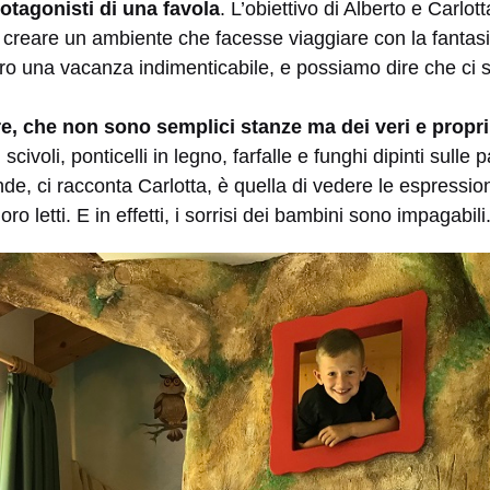
otagonisti di una favola
. L’obiettivo di Alberto e Carlotta,
di creare un ambiente che facesse viaggiare con la fantas
ro una vacanza indimenticabile, e possiamo dire che ci so
re, che non sono semplici stanze ma dei veri e propri
ri, scivoli, ponticelli in legno, farfalle e funghi dipinti sulle 
de, ci racconta Carlotta, è quella di vedere le espression
o letti. E in effetti, i sorrisi dei bambini sono impagabili