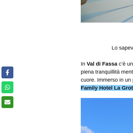
Lo sapev
In
Val di Fassa
c’è un
piena tranquillità ment
cuore. Immerso in un p
Family Hotel La Grot