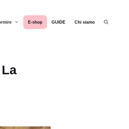
rmire
E-shop
GUIDE
Chi siamo
 La