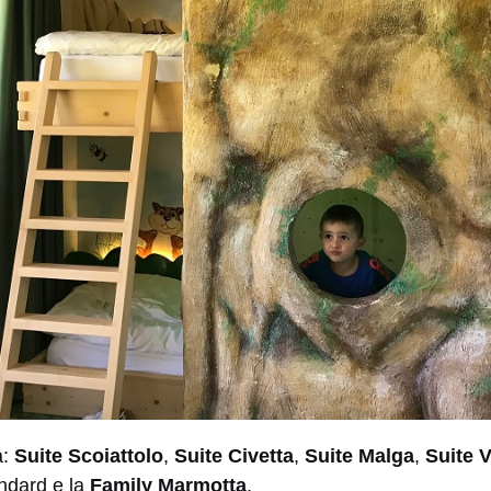
a:
Suite Scoiattolo
,
Suite Civetta
,
Suite Malga
,
Suite 
ndard e la
Family Marmotta
.