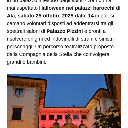
in un palazzo infestato dagli spiriti? Se non h
ai
mai aspettato
Halloween nei palazzi barocchi di
Ala
,
sabato 25 ottobre 2025 dalle
14
in poi, si
cercano volontari disposti ad addentrarsi tra gli
spettrali saloni di
Palazzo Pizzini
e pronti a
risolvere enigmi ed indovinelli di strani e sinistri
personaggi! Un percorso teatralizzato proposto
dalla Compagnia della Stella che coinvolgerà
grandi e bambini.