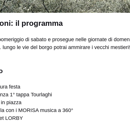
toni: il programma
 pomeriggio di sabato e prosegue nelle giornate di domen
ngo le vie del borgo potrai ammirare i vecchi mestieri! 
o
ura festa
enza 1° tappa Tourlaghi
 in piazza
alla con i MORISA musica a 360°
Set LORBY