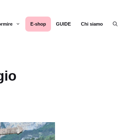
rmire
E-shop
GUIDE
Chi siamo
gio