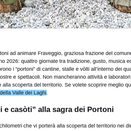
toni ad animare Fraveggio, graziosa frazione del comune 
o 2026: quattro giornate tra tradizione, gusto, musica e
prono i “portoni” di cantine, stalle e vòlti all’interno dei qu
stre e spettacoli. Non mancheranno attività e laboratori 
 alla scoperta del territorio. Se volete scoprire meglio qu
della Valle dei Laghi
.
 e casòti” alla sagra dei Portoni
ilometri che vi porterà alla scoperta del territorio nei di