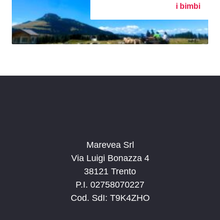
i bimbi
Marevea Srl
Via Luigi Bonazza 4
38121 Trento
P.I. 02758070227
Cod. SdI: T9K4ZHO