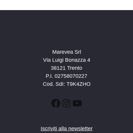
d
a
t
a
.
Marevea Srl
Via Luigi Bonazza 4
38121 Trento
P.I. 02758070227
Cod. SdI: T9K4ZHO
Facebook
Instagram
YouTube
Iscriviti alla newsletter