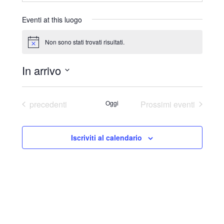
r
i
Eventi at this luogo
z
z
Non sono stati trovati risultati.
N
o
o
t
In arrivo
i
c
S
e
e
Eventi
precedenti
Oggi
Prossimi eventi
l
e
Iscriviti al calendario
z
i
o
n
a
l
a