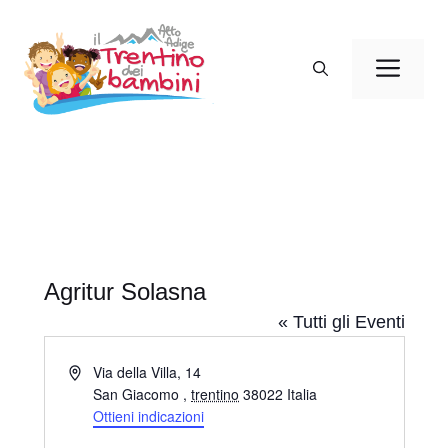
Vai
al
Men
contenuto
Agritur Solasna
« Tutti gli Eventi
I
Via della Villa, 14
n
San Giacomo
,
trentino
38022
Italia
d
Ottieni indicazioni
i