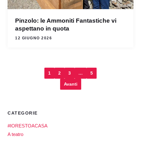
Pinzolo: le Ammoniti Fantastiche vi
aspettano in quota
12 GIUGNO 2026
1
2
3
…
5
Avanti
CATEGORIE
#IORESTOACASA
A teatro