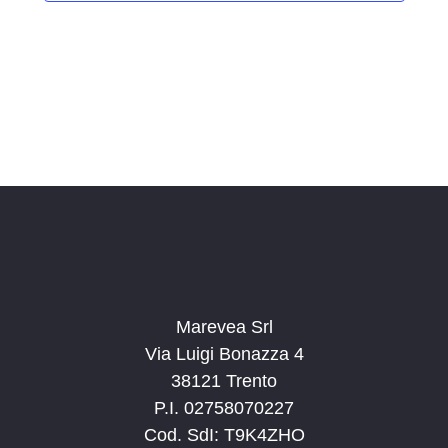
i
o
n
a
l
a
d
a
t
a
.
Marevea Srl
Via Luigi Bonazza 4
38121 Trento
P.I. 02758070227
Cod. SdI: T9K4ZHO