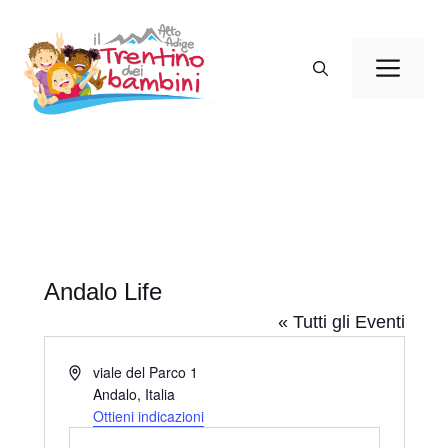
Vai
al
Men
contenuto
Andalo Life
« Tutti gli Eventi
I
viale del Parco 1
n
Andalo
,
Italia
d
Ottieni indicazioni
i