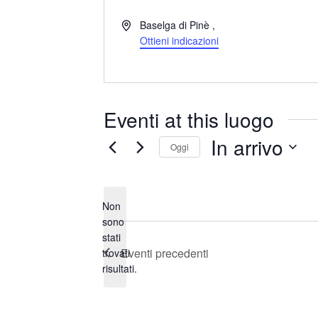
I
Baselga di Pinè
,
n
Ottieni indicazioni
d
i
r
i
Eventi at this luogo
z
z
In arrivo
Oggi
o
S
e
Non
l
sono
e
stati
N
z
Eventi
precedenti
trovati
o
i
risultati.
t
o
i
n
c