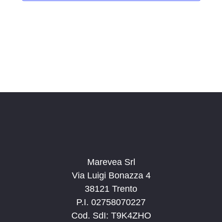
i
o
n
a
l
a
d
a
t
a
.
Marevea Srl
Via Luigi Bonazza 4
38121 Trento
P.I. 02758070227
Cod. SdI: T9K4ZHO