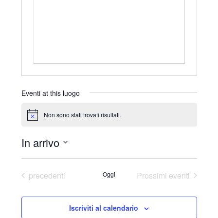
r
i
z
z
o
Eventi at this luogo
Non sono stati trovati risultati.
N
o
t
In arrivo
i
c
S
e
e
Eventi
precedenti
Oggi
Prossimi eventi
l
e
Iscriviti al calendario
z