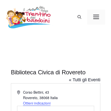
Vai
al
Men
contenuto
Biblioteca Civica di Rovereto
« Tutti gli Eventi
I
Corso Bettini, 43
n
Rovereto
,
38068
Italia
d
Ottieni indicazioni
i