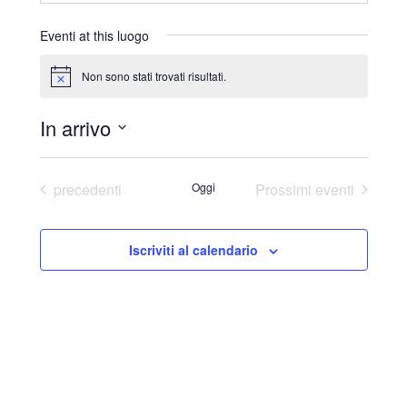
r
i
Eventi at this luogo
z
z
Non sono stati trovati risultati.
N
o
o
t
In arrivo
i
c
S
e
e
Eventi
precedenti
Oggi
Prossimi eventi
l
e
Iscriviti al calendario
z
i
o
n
a
l
a