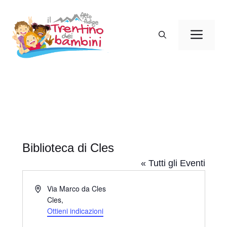
Vai
al
Men
contenuto
Biblioteca di Cles
« Tutti gli Eventi
I
Via Marco da Cles
n
Cles
,
d
Ottieni indicazioni
i