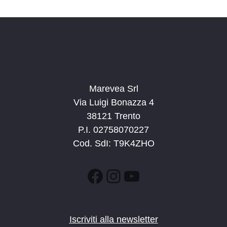
d
a
t
a
.
Marevea Srl
Via Luigi Bonazza 4
38121 Trento
P.I. 02758070227
Cod. SdI: T9K4ZHO
Facebook
Instagram
YouTube
Iscriviti alla newsletter