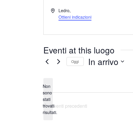
I
Ledro
,
n
Ottieni indicazioni
d
i
r
i
Eventi at this luogo
z
z
In arrivo
Oggi
o
S
e
Non
l
sono
e
stati
N
z
Eventi
precedenti
trovati
o
i
risultati.
t
o
i
n
c