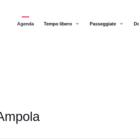
Agenda
Tempo libero
Passeggiate
Do
’Ampola