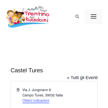
Vai
al
Men
contenuto
Castel Tures
« Tutti gli Eventi
I
Via J. Jungmann 8
n
Campo Tures
,
39032
Italia
d
Ottieni indicazioni
i