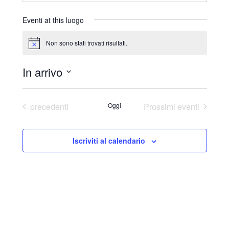
r
i
Eventi at this luogo
z
z
Non sono stati trovati risultati.
N
o
o
t
In arrivo
i
c
S
e
e
Eventi
precedenti
Oggi
Prossimi eventi
l
e
Iscriviti al calendario
z
i
o
n
a
l
a