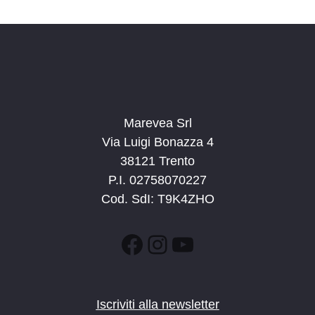
d
a
t
a
.
Marevea Srl
Via Luigi Bonazza 4
38121 Trento
P.I. 02758070227
Cod. SdI: T9K4ZHO
Facebook
Instagram
YouTube
Iscriviti alla newsletter