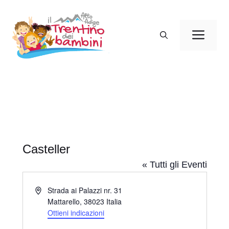
Vai
al
Men
contenuto
Casteller
« Tutti gli Eventi
I
Strada ai Palazzi nr. 31
n
Mattarello
,
38023
Italia
d
Ottieni indicazioni
i