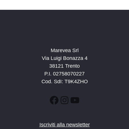
d
a
t
a
.
Marevea Srl
Via Luigi Bonazza 4
38121 Trento
P.I. 02758070227
Cod. SdI: T9K4ZHO
Facebook
Instagram
YouTube
Iscriviti alla newsletter