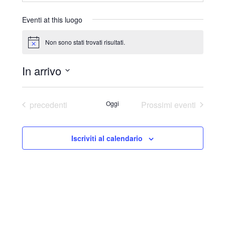
r
i
Eventi at this luogo
z
z
Non sono stati trovati risultati.
N
o
o
t
In arrivo
i
c
S
e
e
Eventi
precedenti
Oggi
Prossimi eventi
l
e
Iscriviti al calendario
z
i
o
n
a
l
a