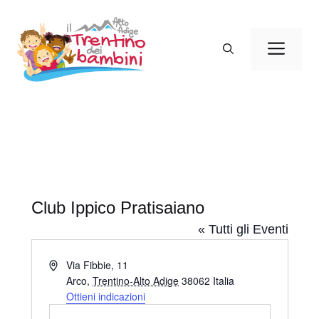
Vai
al
Men
contenuto
Club Ippico Pratisaiano
« Tutti gli Eventi
I
Via Fibbie, 11
n
Arco
,
Trentino-Alto Adige
38062
Italia
d
Ottieni indicazioni
i