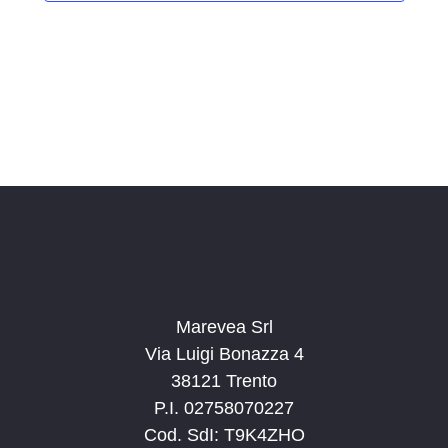
i
o
n
a
l
a
d
a
t
a
.
Marevea Srl
Via Luigi Bonazza 4
38121 Trento
P.I. 02758070227
Cod. SdI: T9K4ZHO