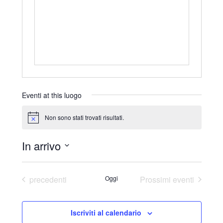
r
i
z
z
o
Eventi at this luogo
Non sono stati trovati risultati.
N
o
t
In arrivo
i
c
S
e
e
Eventi
precedenti
Oggi
Prossimi eventi
l
e
Iscriviti al calendario
z