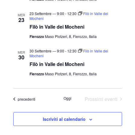
23 Settembre — 9:00
-
12:30
Filò in Valle dei
MER
Mocheni
23
Filò in Valle dei Mocheni
Fierozzo
Maso Plotzeri, 8, Fierozzo, Italia
30 Settembre — 9:00
-
12:30
Filò in Valle dei
MER
Mocheni
30
Filò in Valle dei Mocheni
Fierozzo
Maso Plotzeri, 8, Fierozzo, Italia
Oggi
Prossimi eventi
Eventi
precedenti
Iscriviti al calendario