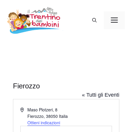
Vai
al
Men
contenuto
Fierozzo
« Tutti gli Eventi
I
Maso Plotzeri, 8
n
Fierozzo
,
38050
Italia
d
Ottieni indicazioni
i