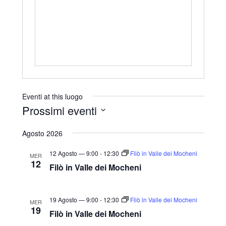
r
i
z
z
o
Eventi at this luogo
Prossimi eventi
S
Agosto 2026
e
l
12 Agosto — 9:00
-
12:30
Filò in Valle dei Mocheni
MER
12
e
Filò in Valle dei Mocheni
z
i
19 Agosto — 9:00
-
12:30
Filò in Valle dei Mocheni
MER
o
19
Filò in Valle dei Mocheni
n