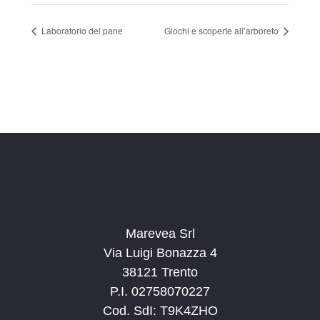
Laboratorio del pane
Giochi e scoperte all’arboreto
Marevea Srl
Via Luigi Bonazza 4
38121 Trento
P.I. 02758070227
Cod. SdI: T9K4ZHO