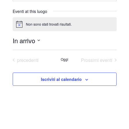
r
i
Eventi at this luogo
z
z
Non sono stati trovati risultati.
N
o
o
t
In arrivo
i
c
S
e
e
Eventi
precedenti
Oggi
Prossimi eventi
l
e
Iscriviti al calendario
z
i
o
n
a
l
a