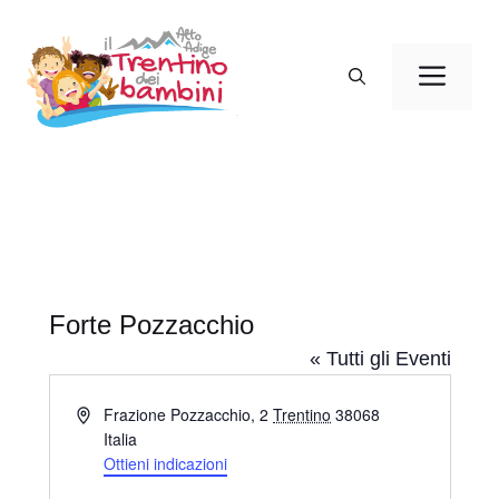
Vai
al
Men
contenuto
Forte Pozzacchio
« Tutti gli Eventi
I
Frazione Pozzacchio, 2
Trentino
38068
n
Italia
d
Ottieni indicazioni
i