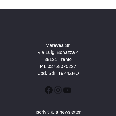
d
a
t
a
.
Marevea Srl
Via Luigi Bonazza 4
38121 Trento
P.I. 02758070227
Cod. SdI: T9K4ZHO
Facebook
Instagram
YouTube
Iscriviti alla newsletter